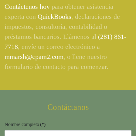
Contáctenos hoy
para obtener asistencia
experta con
QuickBooks
, declaraciones de
impuestos, consultoría, contabilidad o
préstamos bancarios. Llámenos al
(281) 861-
7718
, envíe un correo electrónico a
mmarsh@cpam2.com
, o llene nuestro
formulario de contacto para comenzar.
Contáctanos
Nombre completo
(*)