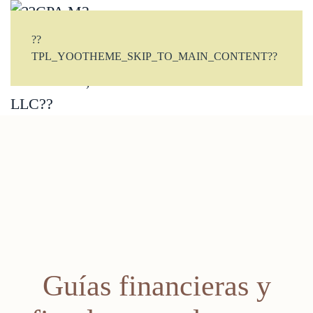
??
TPL_YOOTHEME_SKIP_TO_MAIN_CONTENT??
CONTACTO
Guías financieras y